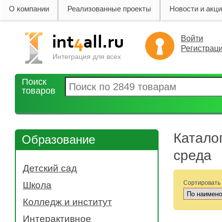
О компании
Реализованные проекты
Новости и акц
Войти
Регистрац
Интеграция для всех
Поиск
товаров
Катало
Образование
среда
Детский сад
- Музыкальная деятельность
Сортировать
Школа
- Коммуникативная деятельность
- Биология
Колледж и институт
- Изобразительная деятельность
- Химия
- Электронные средства
- 3d сканеры
Интерактивное
- Физкультура
- Двигательная деятельность