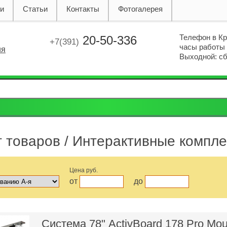
ии
Статьи
Контакты
Фотогалерея
Телефон в К
20-50-336
+7(391)
часы работы с
ия
Выходной: сб.
г товаров
/ Интерактивные компл
Цена руб.
от
до
Cистема 78" ActivBoard 178 Pro Mo