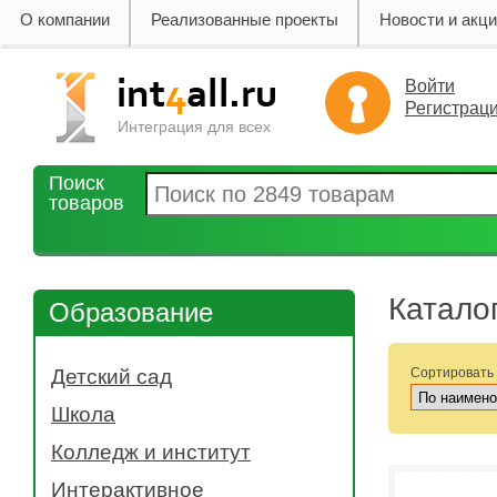
О компании
Реализованные проекты
Новости и акц
Войти
Регистрац
Интеграция для всех
Поиск
товаров
Катало
Образование
Детский сад
Сортировать
- Музыкальная деятельность
Школа
- Коммуникативная деятельность
- Биология
Колледж и институт
- Изобразительная деятельность
- Химия
- Электронные средства
- 3d сканеры
Интерактивное
- Физкультура
- Двигательная деятельность