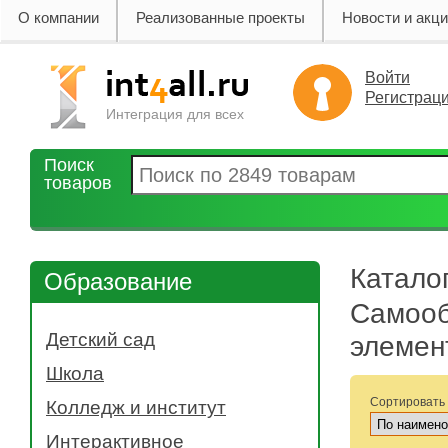
О компании
Реализованные проекты
Новости и акц
Войти
Регистрац
Интеграция для всех
Поиск
товаров
Катало
Образование
Самооб
Детский сад
элемен
- Музыкальная деятельность
Школа
- Коммуникативная деятельность
- Биология
Сортировать
Колледж и институт
- Изобразительная деятельность
- Химия
- Электронные средства
- 3d сканеры
Интерактивное
- Физкультура
- Двигательная деятельность