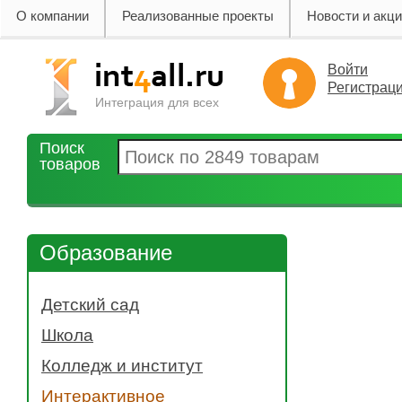
О компании
Реализованные проекты
Новости и акц
Войти
Регистрац
Интеграция для всех
Поиск
товаров
Образование
Детский сад
- Музыкальная деятельность
Школа
- Коммуникативная деятельность
- Биология
Колледж и институт
- Изобразительная деятельность
- Химия
- Электронные средства
- 3d сканеры
Интерактивное
- Физкультура
- Двигательная деятельность