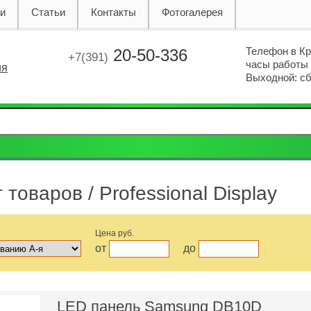
ии
Статьи
Контакты
Фотогалерея
Телефон в К
20-50-336
+7(391)
часы работы с
ия
Выходной: сб.
г товаров
/ Professional Display
Цена руб.
от
до
LED панель Samsung DB10D