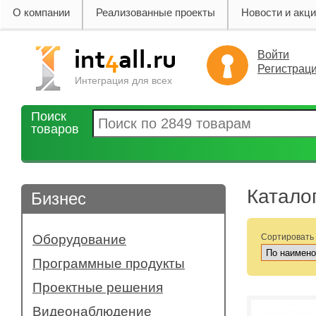
О компании
Реализованные проекты
Новости и акц
Войти
Регистрац
Интеграция для всех
Поиск
товаров
Катало
Бизнес
Оборудование
Сортировать
- Бесперебойное энергоснабжение
Программные продукты
- Интерактивные доски и приставки
Проектные решения
- Компьютерная техника
- Конференц системы
Видеонаблюдение
- Офисная техника