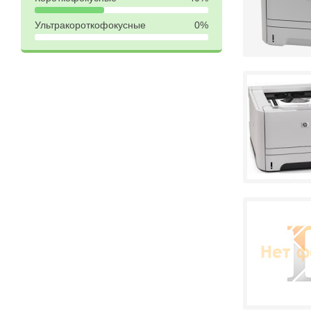
Ультракороткофокусные
0%