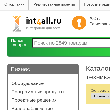
О компании
Реализованные проекты
Новости и акц
Войти
Регистрац
Интеграция для всех
Поиск
товаров
Катало
Бизнес
техник
Оборудование
- Бесперебойное энергоснабжение
Сортировать
Программные продукты
- Интерактивные доски и приставки
Проектные решения
- Компьютерная техника
- Конференц системы
Видеонаблюдение
- Офисная техника