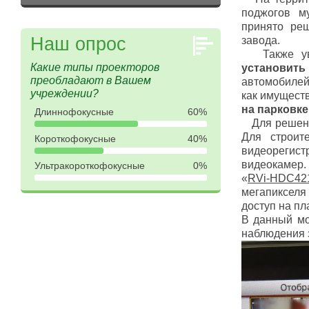
поджогов м
принято р
Наш опрос
завода.
Также увел
Какие типы проекторов
установит
преобладают в Вашем
автомобиле
учреждении?
как имуществ
на парковке
Длиннофокусные
60%
Для решения
Для строит
Короткофокусные
40%
видеорегис
видеокамер.
Ультракороткофокусные
0%
«
RVi-HDC42
мегапикселя 
доступ на пл
В данный мо
наблюдения 