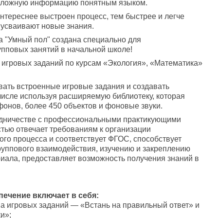
сложную информацию понятным языком.
нтереснее выстроен процесс, тем быстрее и легче
усваивают новые знания.
а "Умный пол" создана специально для
упповых занятий в начальной школе!
 игровых заданий по курсам «Экология», «Математика»
вать встроенные игровые задания и создавать
числе используя расширяемую библиотеку, которая
фонов, более 450 объектов и фоновые звуки.
удничестве с профессиональными практикующими
тью отвечает требованиям к организации
го процесса и соответствует ФГОС, способствует
руппового взаимодействия, изучению и закреплению
иала, предоставляет возможность получения знаний в
ечение включает в себя:
а игровых заданий — «Встань на правильный ответ» и
и»;