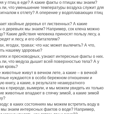
я у птиц в еде? А какие факты о птицах мы знаем?
 ли, что уменьшение температуры воздуха служит для
сигналом к отлету? А оперение у водоплавающих птиц
чает хвойные деревья от лиственных? А какие
 о деревьях мы знаем? Например, сок клена можно
у? Какие действия человека приносят пользу лесу, а
вредят и лесу, и его обитателям?
ах, ягодах, травах: что нас может вылечить? А что,
ить нашему здоровью?
елях и пресноводных, узнают интересные факты о них.
 ли, что медуза дышит всей поверхностью тела? А у
ая кровь?
 животные живут в вечном лете, а какие – в вечной
тные нуждаются в особо бережном отношении и
ю книгу, а какие, в результате неаккуратного
ка к природе, вымерли, и мы можем увидеть их только
ие животные впадают в спячку зимой, а какие зимой
ку?
оду: в каких состояниях мы можем встретить воду в
 мы знаем интересных фактов о воде? Например,