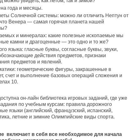
ад можно увидеть, как летом, так и зимой?
на года и месяцы.
неты Солнечной системы: можно ли отличить Нептун от
 что Венера — самая горячая планета нашей
мы?
аемых и минералах: какие полезные ископаемые мы
ные камни и драгоценные — это одно и то же?
го языка: гласные буквы, согласные буквы, звуки,
 обозначающие действия предметов, признаки
ания предметов и явлений.
атики: геометрические фигуры, закрашенные в
т, счет и выполнение базовых операций сложения и
елах 10.
оступна он-лайн библиотека игровых заданий, где уже
задания по учебным курсам: правила дорожного
ые языки (английский, французский, испанский,
ика, летние и зимние Олимпийские виды спорта.
е включает в себя все необходимое для начала