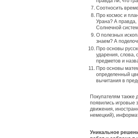
правда ли, что гр
Соотносить време
Про космос и пла
Урана? А правда,
Солнечной систе
О полезных ископ
знаем? А поделоч
Про основы русско
ударения, слова,
предметов и назв
Про основы матем
определенный цве
вычитания в пред
Покупателям также д
появились игровые 
движения, иностранн
немецкий), информат
Уникальное решени