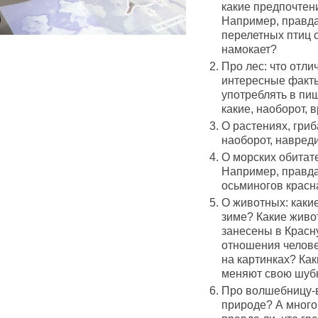
какие предпочтени
Например, правда
перелетных птиц 
намокает?
Про лес: что отли
интересные факты
употреблять в пищ
какие, наоборот, 
О растениях, гриб
наоборот, навред
О морских обитат
Например, правда
осьминогов красн
О животных: какие
зиме? Какие живо
занесены в Красну
отношения челове
на картинках? Как
меняют свою шуб
Про волшебницу-в
природе? А много