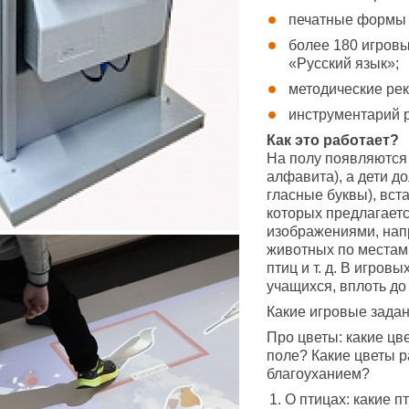
печатные формы 
более 180 игровы
«Русский язык»;
методические ре
инструментарий 
Как это работает?
На полу появляются
алфавита), а дети д
гласные буквы), вста
которых предлагает
изображениями, нап
животных по местам
птиц и т. д. В игро
учащихся, вплоть до 
Какие игровые зада
Про цветы: какие цв
поле? Какие цветы р
благоуханием?
О птицах: какие 