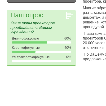
проектора, к
Многие обра
раз заказыва
Наш опрос
демонтаж, а 
решение, кот
Какие типы проекторов
процедурой.
преобладают в Вашем
учреждении?
Наша компан
проекторов C
Длиннофокусные
60%
20 000 часов
Короткофокусные
40%
отключении 
По Вашему з
Ультракороткофокусные
0%
предложение