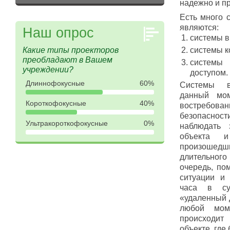
надежно и п
Есть много 
являются:
Наш опрос
системы 
Какие типы проекторов
системы к
преобладают в Вашем
системы 
учреждении?
доступом.
Длиннофокусные
60%
Системы в
данный мо
Короткофокусные
40%
востреб
безопасност
Ультракороткофокусные
0%
наблюдать 
объекта и
произош
длительного
очередь, по
ситуации и
часа в су
«удаленный 
любой мом
происходи
объекте, где