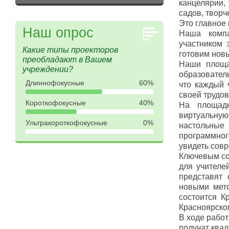
канцелярии, 
садов, творч
Это главное
Наш опрос
Наша компа
участником 
Какие типы проекторов
готовим нов
преобладают в Вашем
Наши площа
учреждении?
образовател
Длиннофокусные
60%
что каждый 
своей трудов
Короткофокусные
40%
На площадк
виртуальную
Ультракороткофокусные
0%
настольные 
программног
увидеть сов
Ключевым со
для учителе
представят 
новыми мето
состоится К
Красноярског
В ходе рабо
получат ква